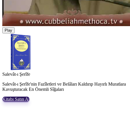
Play
Salevât-ı Şerîfe
Salevât-ı Şerîfe'nin Fazîletleri ve Belâları Kaldırıp Hayırlı Muratlara
Kavuşturacak En Önemli Sîğaları
Kitabı Satın Al