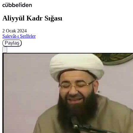
Aliyyül Kadr Sığası
2 Ocak 2024
Salevât-ı Şerîfeler
Paylaş