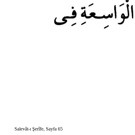
Salevât-ı Şerîfe, Sayfa 65