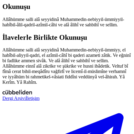
Okunuşu
Allâhümme salli
a
lâ seyyidinâ Mu
h
ammedin-nebiyyil-ümmiyyil-
h
abîbil-
â
lil-
q
adril-
a
z
îmil-câhi ve
a
lâ âlihî ve sa
h
bihî ve sellim.
İlavelerle Birlikte Okunuşu
Allâhümme salli
a
lâ seyyidinâ Mu
h
ammedin-nebiyyil-ümmiyy, el
h
abîbil-
a
liyyil-
q
adri, el
a
z
îmil-câhî bi
q
aderi
a
z
ameti
z
âtik. Ve e
ğ
ninî
bi fa
d
like
a
mmen sivâk. Ve
a
lâ âlihî ve sa
h
bihî ve sellim.
Allâhümme e
i
nnî
a
lâ
z
ikrike ve şükrike ve
h
usni
i
bâdetik. Vel
t
uf bî
fîmâ cerat bihil-me
q
âdîru va
ğ
firlî ve licemî-
i
l-müslimîne ver
h
amnî
ve iyyâhüm bi ra
h
metikel-vâsi
a
ti fiddîni veddünyâ vel-â
h
irah. Yâ
Kerîm. Yâ Ra
h
îm.
Dergi Arşivi
İletişim