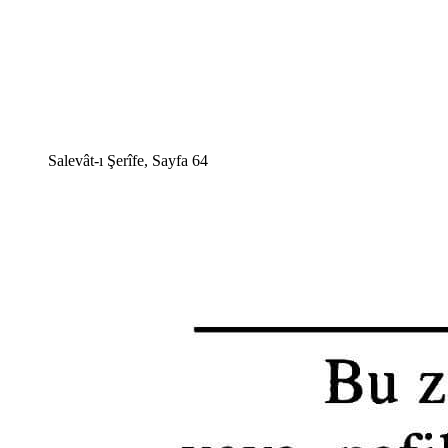
Salevât-ı Şerîfe, Sayfa 64