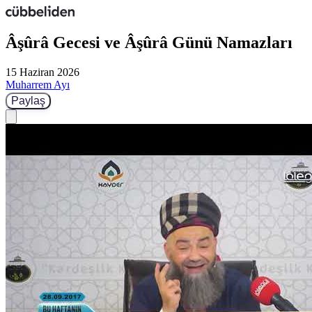
Âşûrâ Gecesi ve Âşûrâ Günü Namazları
15 Haziran 2026
Muharrem Ayı
Paylaş