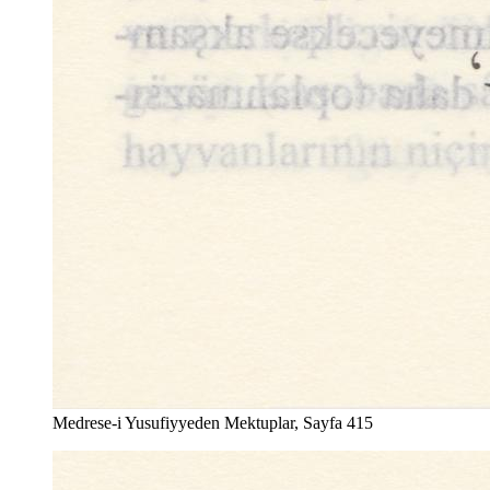
Medrese-i Yusufiyyeden Mektuplar, Sayfa 415