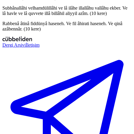
Sub
h
ânallâhi vel
h
amdülillâhi ve lâ ilâhe illallâhu vallâhu ekber. Ve
lâ
h
avle ve lâ
q
uvvete illâ billâhil
a
liyyil
a
z
îm.
(10 kere)
Rabbenâ âtinâ fiddünyâ
h
aseneh. Ve fil â
h
irati
h
aseneh. Ve
q
inâ
a
z
âbennâr.
(10 kere)
Dergi Arşivi
İletişim