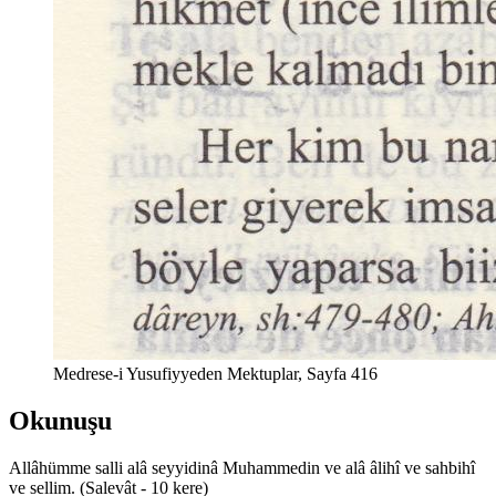
Medrese-i Yusufiyyeden Mektuplar, Sayfa 416
Okunuşu
Allâhümme salli
a
lâ seyyidinâ Mu
h
ammedin ve
a
lâ âlihî ve sa
h
bihî
ve sellim.
(Salevât - 10 kere)