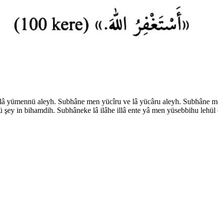
 lâ yümennü
a
leyh. Sub
h
âne men yücîru ve lâ yücâru
a
leyh. Sub
h
âne m
ü şey in bi
h
amdih. Sub
h
âneke lâ ilâhe illâ ente yâ men yüsebbi
h
u lehül