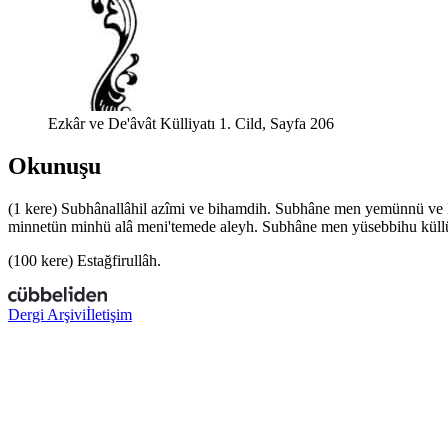
Ezkâr ve De'âvât Külliyatı 1. Cild, Sayfa 206
Okunuşu
(1 kere)
Sub
h
ânallâhil
a
z
îmi ve bi
h
amdih. Sub
h
âne men yemünnü ve
minnetün minhü
a
lâ meni
'
temede
a
leyh. Sub
h
âne men yüsebbi
h
u küll
(100 kere)
Esta
ğ
firullâh.
Dergi Arşivi
İletişim