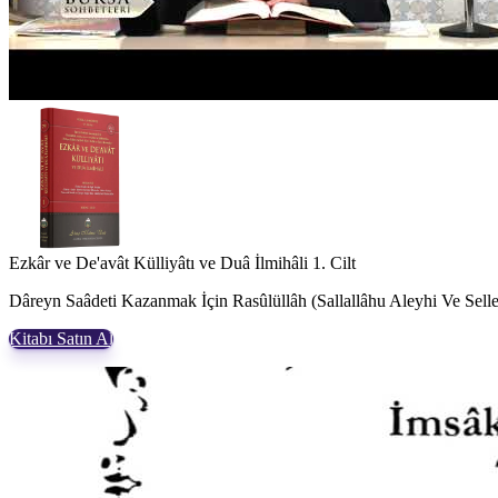
Ezkâr ve De'avât Külliyâtı ve Duâ İlmihâli 1. Cilt
Dâreyn Saâdeti Kazanmak İçin Rasûlüllâh (Sallallâhu Aleyhi Ve Sellem
Kitabı Satın Al