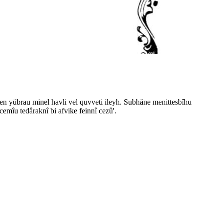
en yübrau minel
h
avli vel
q
uvveti ileyh. Sub
h
âne menittesbî
h
u
 cemî
u
tedâraknî bi
a
fvike feinnî cezû
'
.