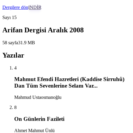
Dergilere dön
İNDİR
Sayı
15
Arifan Dergisi Aralık 2008
58
sayfa
31.9
MB
Yazılar
4
Mahmut Efendi Hazretleri (Kaddise Sirruhû)
Dan Tüm Sevenlerine Selam Var...
Mahmud Ustaosmanoğlu
8
On Günlerin Fazileti
Ahmet Mahmut Ünlü