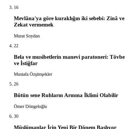
16
Mevlâna'ya göre kuraklığın iki sebebi: Zinâ ve
Zekat vermemek
Murat Soydan
22
Bela ve musibetlerin manevi paratoneri: Tövbe
ve İstiğfar
Mustafa Özşimşekler
26
Bütün sene Ruhların Arınma İklimi Olabilir
Ömer Döngeloğlu
30
Müslümanlar İçin Yeni Bir Dönem Başlıyor