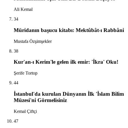
Ali Kemal
34
Müridanın başucu kitabı: Mektûbât-ı Rabbâni
Mustafa Özşimşekler
38
Kur'an-ı Kerim'le gelen ilk emir: 'İkra' Oku!
Şerife Tortop
44
İstanbul'da kurulan Dünyanın İlk 'İslam Bilim
Müzesi'ni Görmelisiniz
Kemal Çiftçi
47