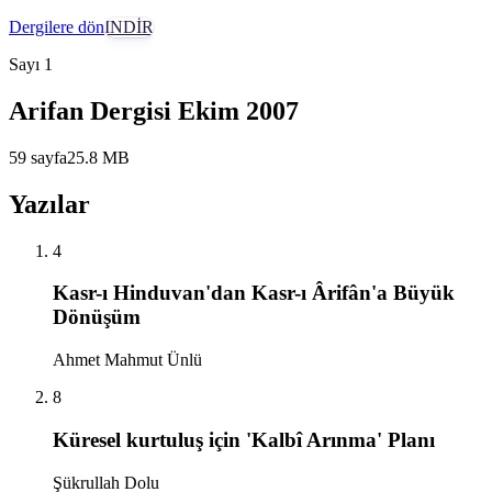
Dergilere dön
İNDİR
Sayı
1
Arifan Dergisi Ekim 2007
59
sayfa
25.8
MB
Yazılar
4
Kasr-ı Hinduvan'dan Kasr-ı Ârifân'a Büyük
Dönüşüm
Ahmet Mahmut Ünlü
8
Küresel kurtuluş için 'Kalbî Arınma' Planı
Şükrullah Dolu