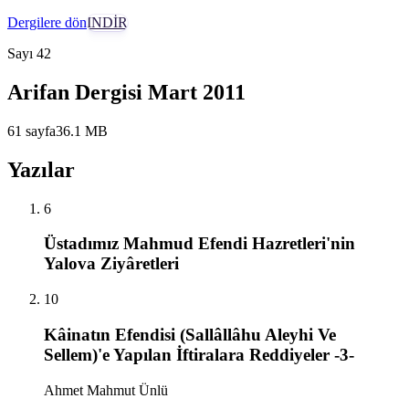
Dergilere dön
İNDİR
Sayı
42
Arifan Dergisi Mart 2011
61
sayfa
36.1
MB
Yazılar
6
Üstadımız Mahmud Efendi Hazretleri'nin
Yalova Ziyâretleri
10
Kâinatın Efendisi (Sallâllâhu Aleyhi Ve
Sellem)'e Yapılan İftiralara Reddiyeler -3-
Ahmet Mahmut Ünlü