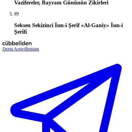
Vazifereler, Bayram Gününün Zikirleri
89
Seksen Sekizinci İsm-i Şerîf «Al-Ganiy» İsm-i
Şerîfi
Dergi Arşivi
İletişim