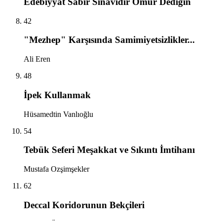
Edebiyyât Sabır Sınavıdır Ömür Dediğin
42
"Mezhep" Karşısında Samimiyetsizlikler...
Ali Eren
48
İpek Kullanmak
Hüsamedtin Vanlıoğlu
54
Tebük Seferi Meşakkat ve Sıkıntı İmtihanı
Mustafa Ozşimşekler
62
Deccal Koridorunun Bekçileri