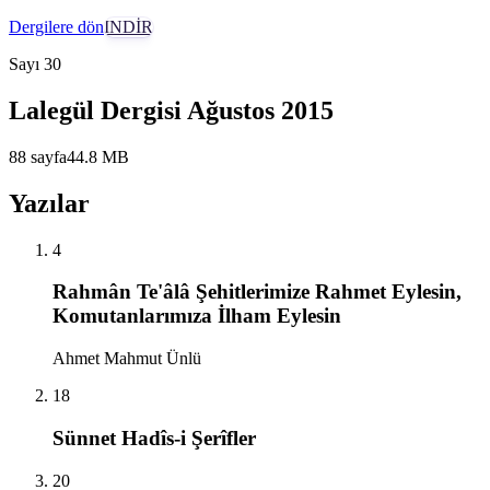
Dergilere dön
İNDİR
Sayı
30
Lalegül Dergisi Ağustos 2015
88
sayfa
44.8
MB
Yazılar
4
Rahmân Te'âlâ Şehitlerimize Rahmet Eylesin,
Komutanlarımıza İlham Eylesin
Ahmet Mahmut Ünlü
18
Sünnet Hadîs-i Şerîfler
20