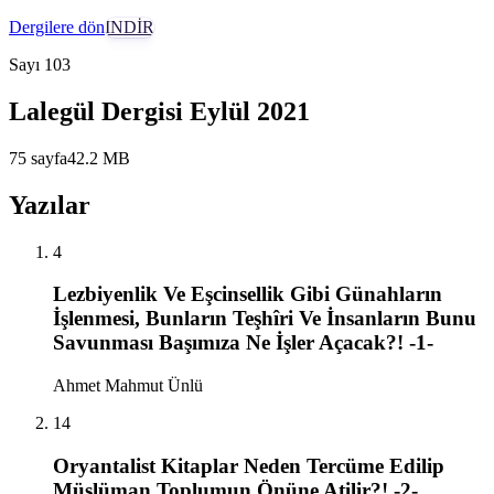
Dergilere dön
İNDİR
Sayı
103
Lalegül Dergisi Eylül 2021
75
sayfa
42.2
MB
Yazılar
4
Lezbiyenlik Ve Eşcinsellik Gibi Günahların
İşlenmesi, Bunların Teşhîri Ve İnsanların Bunu
Savunması Başımıza Ne İşler Açacak?! -1-
Ahmet Mahmut Ünlü
14
Oryantalist Kitaplar Neden Tercüme Edilip
Müslüman Toplumun Önüne Atilir?! -2-