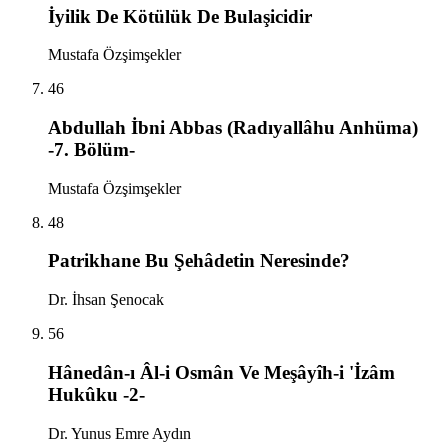
İyilik De Kötülük De Bulaşicidir
Mustafa Özşimşekler
46
Abdullah İbni Abbas (Radıyallâhu Anhüma)
-7. Bölüm-
Mustafa Özşimşekler
48
Patrikhane Bu Şehâdetin Neresinde?
Dr. İhsan Şenocak
56
Hânedân-ı Âl-i Osmân Ve Meşâyîh-i 'İzâm
Hukûku -2-
Dr. Yunus Emre Aydın