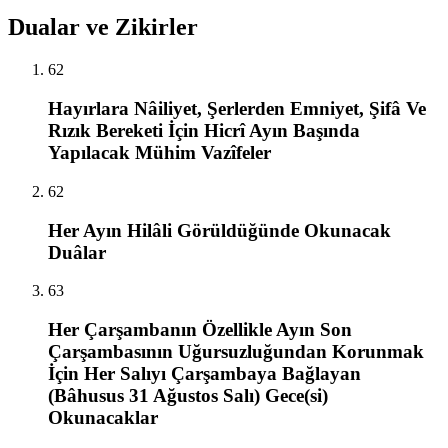
Dualar ve Zikirler
62
Hayırlara Nâiliyet, Şerlerden Emniyet, Şifâ Ve
Rızık Bereketi İçin Hicrî Ayın Başında
Yapılacak Mühim Vazîfeler
62
Her Ayın Hilâli Görüldüğünde Okunacak
Duâlar
63
Her Çarşambanın Özellikle Ayın Son
Çarşambasının Uğursuzluğundan Korunmak
İçin Her Salıyı Çarşambaya Bağlayan
(Bâhusus 31 Ağustos Salı) Gece(si)
Okunacaklar