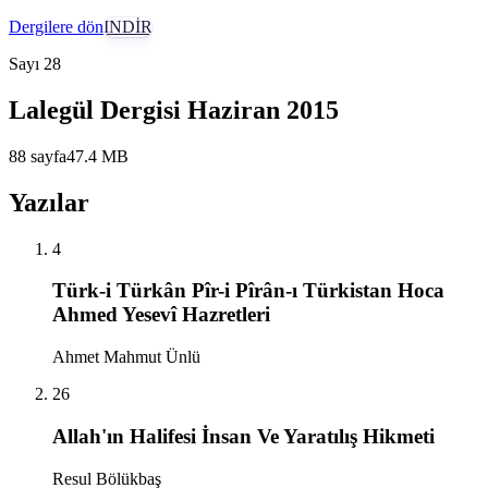
Dergilere dön
İNDİR
Sayı
28
Lalegül Dergisi Haziran 2015
88
sayfa
47.4
MB
Yazılar
4
Türk-i Türkân Pîr-i Pîrân-ı Türkistan Hoca
Ahmed Yesevî Hazretleri
Ahmet Mahmut Ünlü
26
Allah'ın Halifesi İnsan Ve Yaratılış Hikmeti
Resul Bölükbaş