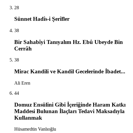
28
Sünnet Hadîs-i Şerîfler
38
Bir Sahabîyi Tanıyalım Hz. Ebû Ubeyde Bin
Cerrâh
38
Mirac Kandili ve Kandil Gecelerinde İbadet...
Ali Eren
44
Domuz Ensülini Gibi İçeriğinde Haram Katkı
Maddesi Bulunan İlaçları Tedavi Maksadıyla
Kullanmak
Hüsamedtin Vanlıoğlu