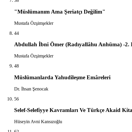
38
"Müslümanım Ama Şeriatçı Değilim"
Mustafa Özşimşekler
44
Abdullah İbni Ömer (Radıyallâhu Anhüma) -2.
Mustafa Özşimşekler
48
Müslümanlarda Yahudileşme Emâreleri
Dr. İhsan Şenocak
56
Selef-Selefiyye Kavramları Ve Türkçe Akaid Kit
Hüseyin Avni Kansızoğlu
62