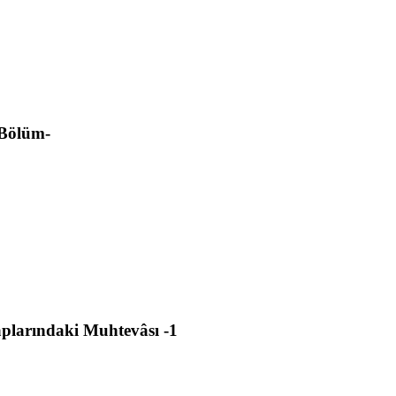
 Bölüm-
aplarındaki Muhtevâsı -1