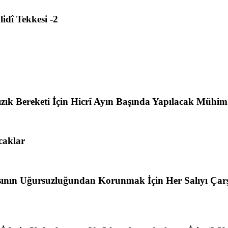
idî Tekkesi -2
ızık Bereketi İçin Hicrî Ayın Başında Yapılacak Mühim 
caklar
ının Uğursuzluğundan Korunmak İçin Her Salıyı Çarş