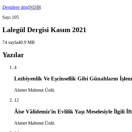
Dergilere dön
İNDİR
Sayı
105
Lalegül Dergisi Kasım 2021
74
sayfa
40.9
MB
Yazılar
4
Lezbiyenlik Ve Eşcinsellik Gibi Günahların İşle
Ahmet Mahmut Ünlü
12
Âise Vâlidemiz'in Evlilik Yaşı Meselesiyle İlgili İf
Ahmet Mahmut Ünlü