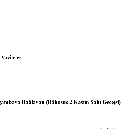
Vazîfeler
ambaya Bağlayan (Bâhusus 2 Kasım Salı) Gece(si)