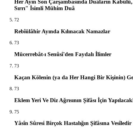
Her Ayın Son Çarşambasında Duâların Kabûlü, İş
Sırrı" İsimli Mühim Duâ
72
Rebîülâhir Ayında Kılınacak Namazlar
73
Mücerrebât-ı Senûsî'den Faydalı İlimler
73
Kaçan Kölenin (ya da Her Hangi Bir Kişinin) Ge
73
Eklem Yeri Ve Diz Ağrısının Şifâsı İçin Yapılacak
75
Yâsîn Sûresi Birçok Hastalığın Şifâsına Vesîledir