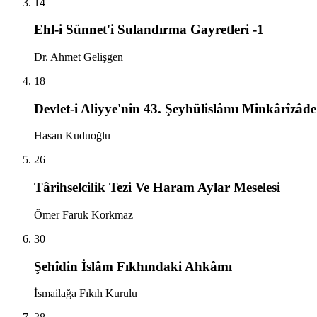
14
Ehl-i Sünnet'i Sulandırma Gayretleri -1
Dr. Ahmet Gelişgen
18
Devlet-i Aliyye'nin 43. Şeyhülislâmı Minkârîzâd
Hasan Kuduoğlu
26
Târihselcilik Tezi Ve Haram Aylar Meselesi
Ömer Faruk Korkmaz
30
Şehîdin İslâm Fıkhındaki Ahkâmı
İsmailağa Fıkıh Kurulu