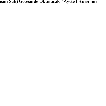
asım Salı) Gecesinde Okunacak "Âyete'l-Kürsî'nin