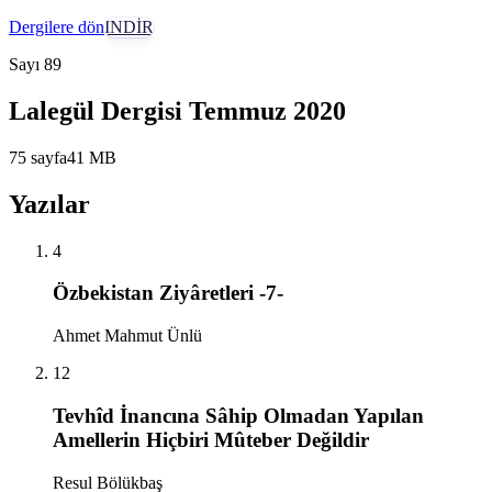
Dergilere dön
İNDİR
Sayı
89
Lalegül Dergisi Temmuz 2020
75
sayfa
41
MB
Yazılar
4
Özbekistan Ziyâretleri -7-
Ahmet Mahmut Ünlü
12
Tevhîd İnancına Sâhip Olmadan Yapılan
Amellerin Hiçbiri Mûteber Değildir
Resul Bölükbaş