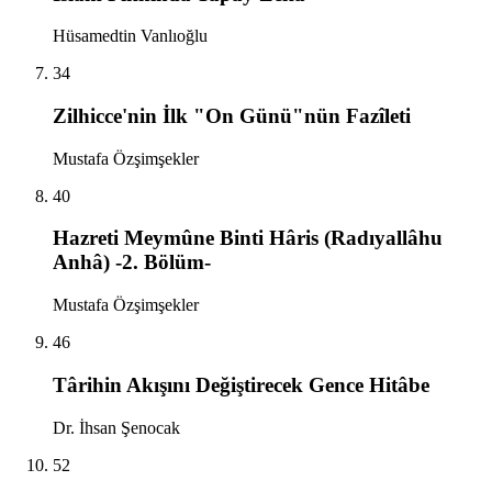
Hüsamedtin Vanlıoğlu
34
Zilhicce'nin İlk "On Günü"nün Fazîleti
Mustafa Özşimşekler
40
Hazreti Meymûne Binti Hâris (Radıyallâhu
Anhâ) -2. Bölüm-
Mustafa Özşimşekler
46
Târihin Akışını Değiştirecek Gence Hitâbe
Dr. İhsan Şenocak
52