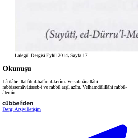
Lalegül Dergisi Eylül 2014, Sayfa 17
Okunuşu
Lâ ilâhe illallâhul-
h
alîmul-kerîm. Ve sub
h
ânallâhi
rabbissemâvâtisseb-
i
ve rabbil
a
rşil
a
z
îm. Vel
h
amdülillâhi rabbil-
â
lemîn.
Dergi Arşivi
İletişim