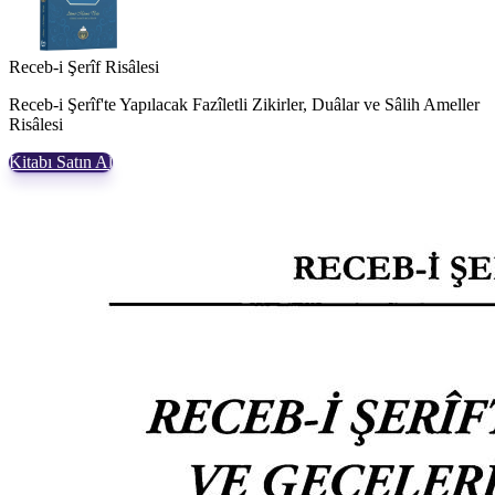
Receb-i Şerîf Risâlesi
Receb-i Şerîf'te Yapılacak Fazîletli Zikirler, Duâlar ve Sâlih Ameller
Risâlesi
Kitabı Satın Al