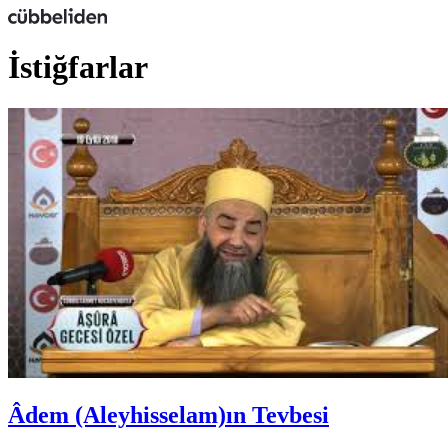
İstiğfarlar
Âdem (Aleyhisselam)ın Tevbesi