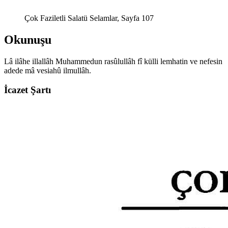
Çok Faziletli Salatü Selamlar, Sayfa 107
Okunuşu
Lâ ilâhe illallâh Mu
h
ammedun rasûlullâh fî külli lem
h
atin ve nefesin
a
dede mâ vesi
a
hû
i
lmullâh.
İcazet Şartı