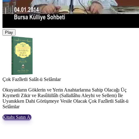
Play
Çok Fazîletli Salât-ü Selâmlar
Okuyanların Göklerin ve Yerin Anahtarlarına Sahip Olacağı Üç
Kıymetli Zikir ve Rasûlüllâh (Sallallâhu Aleyhi ve Sellem) İle
Uyanıkken Dahi Görüşmeye Vesile Olacak Çok Fazîletli Salât-ü
Selâmlar
Kitabı Satın Al