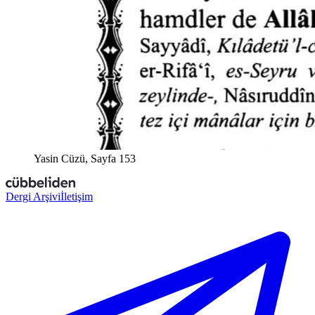
Yasin Cüzü, Sayfa 153
Dergi Arşivi
İletişim