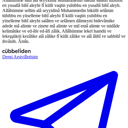
Allâhümme salli
a
lâ seyyidinâ Mu
h
ammedin bikülli salâtin tü
h
ibbu
en yusallâ bihî
a
leyhi fî külli va
q
tin yu
h
ibbu en yusallâ bihî
a
leyh.
Allâhümme sellim
a
lâ seyyidinâ Mu
h
ammedin bikülli selâmin
tü
h
ibbu en yüselleme bihî
a
leyhi fî külli va
q
tin yu
h
ibbu en
yüselleme bihî
a
leyhi salâten ve selâmen dâimeyni bidevâmike
a
dede mâ
a
limte ve zinete mâ
a
limte ve mil emâ
a
limte ve midâde
kelimâtike ve e
d
-
â
fe e
d
-
â
fi
z
âlik. Allâhümme lekel
h
amdü ve
lekeşşükrü ke
z
âlike
a
lâ
z
âlike fî külli
z
âlike ve
a
lâ âlihî ve sa
h
bihî ve
i
h
vânih. Âmîn.
Dergi Arşivi
İletişim